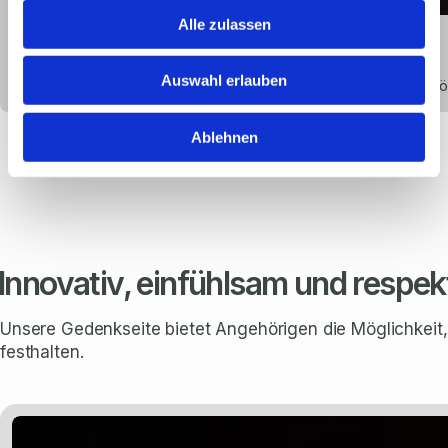
Alle zulassen
Natur- und Seebestattungen
Auswahl erlauben
Wir legen großen Wert auf Qualität und Vielfalt, sodass Sie die Mö
Ablehnen
Innovativ, einfühlsam und respek
Unsere Gedenkseite bietet Angehörigen die Möglichkeit,
festhalten.